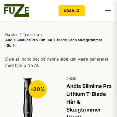
UDSALG
Forside
/
Trimmere
/
Andis Slimline Pro Lithium T-Blade Hår & Skægtrimmer
(Sort)
Dele af indholdet på denne side kan være genereret
med hjælp fra AI.
ANDIS
Andis Slimline Pro
-20%
Lithium T-Blade
Hår &
Skægtrimmer