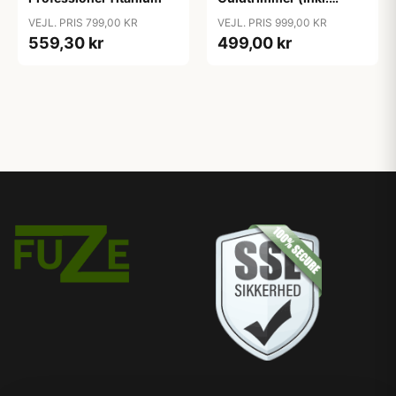
Ladestander)
VEJL. PRIS 799,00 KR
VEJL. PRIS 999,00 KR
559,30 kr
499,00 kr