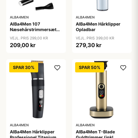
ALBA4MEN
ALBA4MEN
AlBa4Men 107
AlBa4Men Hårklipper
Næsehårstrimmersæt
Opladbar
Opladbar
VEJL. PRIS 299,00 KR
VEJL. PRIS 399,00 KR
209,00 kr
279,30 kr
SPAR 30%
SPAR 50%
ALBA4MEN
ALBA4MEN
AlBa4Men Hårklipper
AlBa4Men T-Blade
Professionel Titanium
Guldtrimmer (inkl.