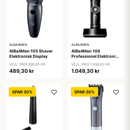
ALBA4MEN
ALBA4MEN
AlBa4Men 105 Shaver
AlBa4Men 106
Elektronisk Display
Professionel Elektronisk
Hårklipper
VEJL. PRIS 699,00 KR
VEJL. PRIS 1.499,00 KR
489,30 kr
1.049,30 kr
SPAR 30%
SPAR 30%