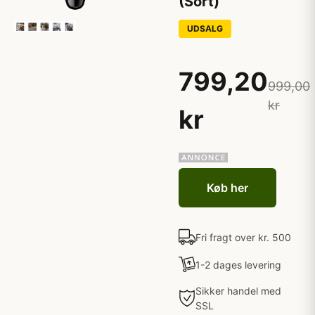
(Sort)
UDSALG
799,20
999,00
kr
kr
Køb her
Fri fragt over kr. 500
1-2 dages levering
Sikker handel med
SSL