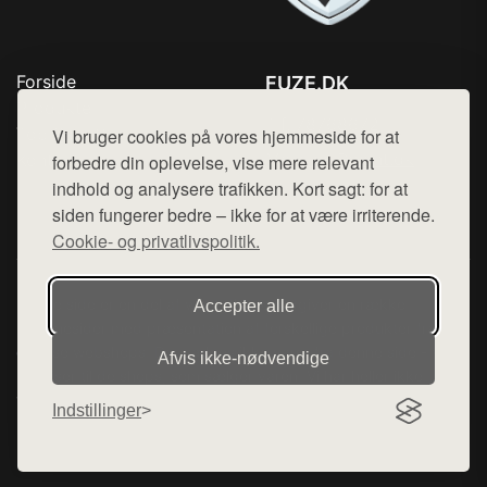
Forside
FUZE.DK
Produkter
Tlf. 78768672
Top Rabatter
Vi bruger cookies på vores hjemmeside for at
Mail:
hej@want.dk
Kontakt
forbedre din oplevelse, vise mere relevant
indhold og analysere trafikken. Kort sagt: for at
Cookie- og privatlivspolitik
siden fungerer bedre – ikke for at være irriterende.
Cookie- og privatlivspolitik.
Denne side er en del af want.dk, der udgiver en række
Accepter alle
hjemmesider med præsentation af forskellige produkter fra
diverse webshops. Der sælges ikke varer fra denne side - vi
Afvis ikke‑nødvendige
henviser til de shops, som sælger varen. Vi har heller ikke
varerne på lager.
Indstillinger
© 2026 fuze.dk. Alle rettigheder forbeholdes.