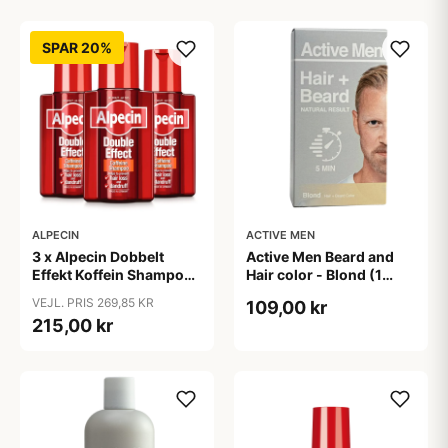
SPAR 20%
ALPECIN
ACTIVE MEN
3 x Alpecin Dobbelt
Active Men Beard and
Effekt Koffein Shampoo
Hair color - Blond (1
- Mod Hårtab (200 ml)
sæt)
VEJL. PRIS 269,85 KR
109,00 kr
215,00 kr