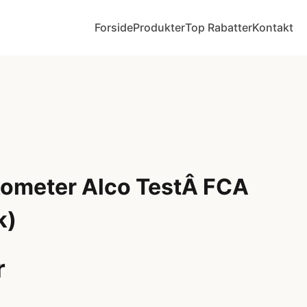
Forside
Produkter
Top Rabatter
Kontakt
ometer Alco TestÂ FCA
k)
r