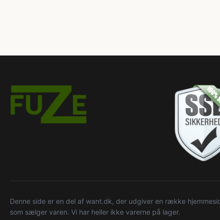
Denne side er en del af want.dk, der udgiver en række hjemmeside
som sælger varen. Vi har heller ikke varerne på lager.