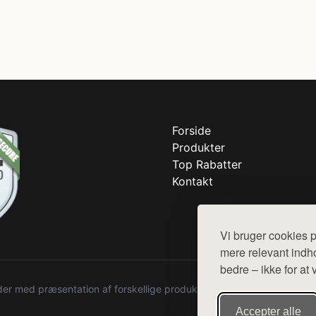
Forside
Produkter
Top Rabatter
Kontakt
Vi bruger cookies p
mere relevant indho
bedre – ikke for at 
r med præsentation af forskellige produkter fra diverse webshops. De
Accepter alle