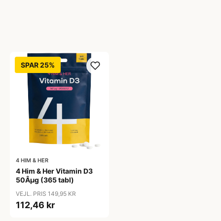
SPAR 25%
4 HIM & HER
4 Him & Her Vitamin D3
50Âµg (365 tabl)
VEJL. PRIS 149,95 KR
112,46 kr