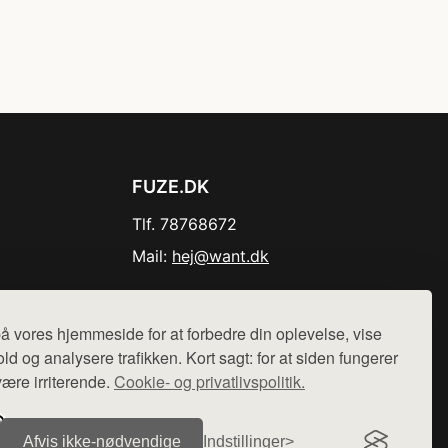
FUZE.DK
Tlf. 78768672
Mail:
hej@want.dk
Cookie- og privatlivspolitik
å vores hjemmeside for at forbedre din oplevelse, vise
ld og analysere trafikken. Kort sagt: for at siden fungerer
være irriterende.
Cookie- og privatlivspolitik.
r sælges ikke varer fra denne side - vi henviser til de shops,
Afvis ikke‑nødvendige
Indstillinger