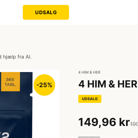
UDSALG
)
 hjælp fra AI.
4 HIM & HER
4 HIM & HER 
-25%
UDSALG
149,96 kr
19