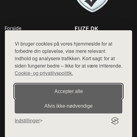
Forside
FUZE.DK
Produkter
Tlf. 78768672
Top Rabatter
Vi bruger cookies på vores hjemmeside for at
Mail:
hej@want.dk
Kontakt
forbedre din oplevelse, vise mere relevant
indhold og analysere trafikken. Kort sagt: for at
Cookie- og privatlivspolitik
siden fungerer bedre – ikke for at være irriterende.
Cookie- og privatlivspolitik.
Denne side er en del af want.dk, der udgiver en række
Accepter alle
hjemmesider med præsentation af forskellige produkter fra
diverse webshops. Der sælges ikke varer fra denne side - vi
Afvis ikke‑nødvendige
henviser til de shops, som sælger varen. Vi har heller ikke
varerne på lager.
Indstillinger
© 2026 fuze.dk. Alle rettigheder forbeholdes.