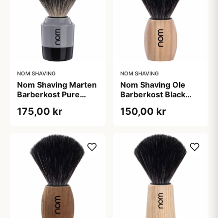
NOM SHAVING
NOM SHAVING
Nom Shaving Marten
Nom Shaving Ole
Barberkost Pure
Barberkost Black
Badger Grey (1 stk)
Fibre Pure Ash (1
175,00 kr
150,00 kr
stk)