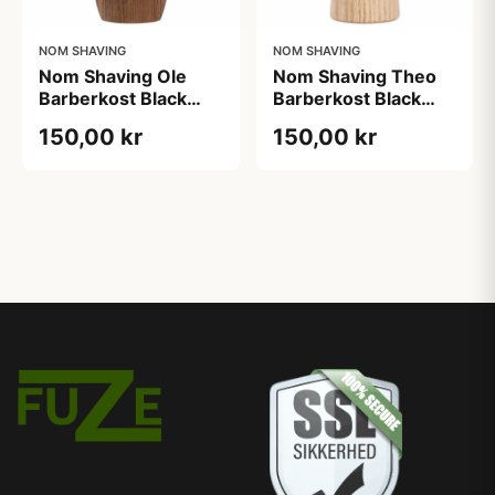
NOM SHAVING
NOM SHAVING
Nom Shaving Ole
Nom Shaving Theo
Barberkost Black
Barberkost Black
Fibre Pure Spruce (1
Fibre Pure Ash (1
150,00 kr
150,00 kr
stk)
stk)