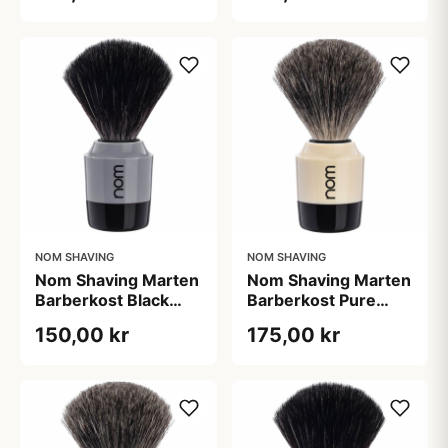
NOM SHAVING
NOM SHAVING
Nom Shaving Marten
Nom Shaving Marten
Barberkost Black
Barberkost Pure
Fibre Grey (1 stk)
Badger Cream (1
150,00 kr
175,00 kr
stk)