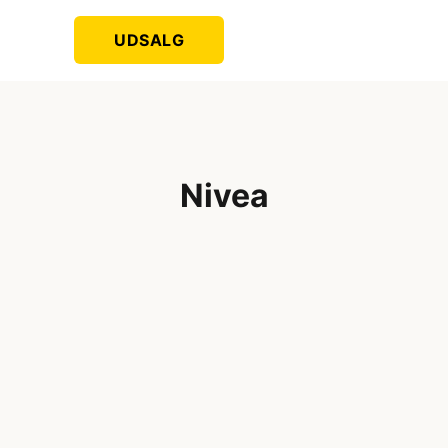
UDSALG
Nivea