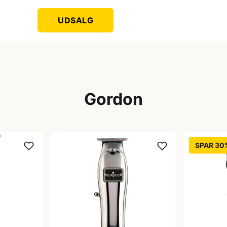
UDSALG
Gordon
SPAR 30