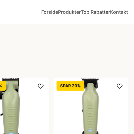
Forside
Produkter
Top Rabatter
Kontakt
%
SPAR 29%