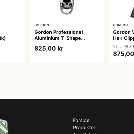
GORDON
GORDON
Gordon Professionel
Gordon V
tk)
Aluminium T-Shape
Hair Cli
Hårklipper
VEJL. PRIS 
825,00 kr
875,00
Forside
Produkter