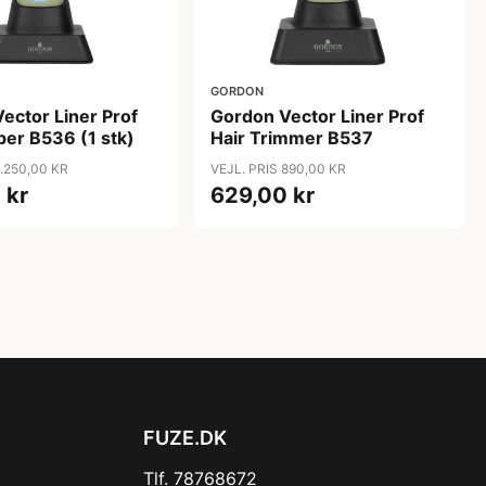
GORDON
ector Liner Prof
Gordon Vector Liner Prof
pper B536 (1 stk)
Hair Trimmer B537
1.250,00 KR
VEJL. PRIS 890,00 KR
 kr
629,00 kr
FUZE.DK
Tlf. 78768672