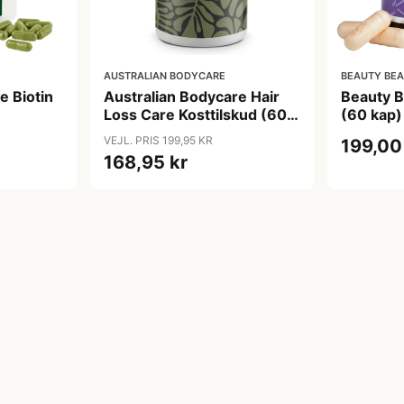
AUSTRALIAN BODYCARE
BEAUTY BE
e Biotin
Australian Bodycare Hair
Beauty B
Loss Care Kosttilskud (60
(60 kap)
kap)
VEJL. PRIS 199,95 KR
199,00
168,95 kr