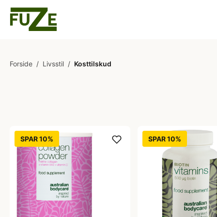
Forside
/
Livsstil
/
Kosttilskud
SPAR 10%
SPAR 10%