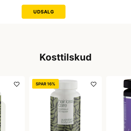
UDSALG
Kosttilskud
SPAR 16%