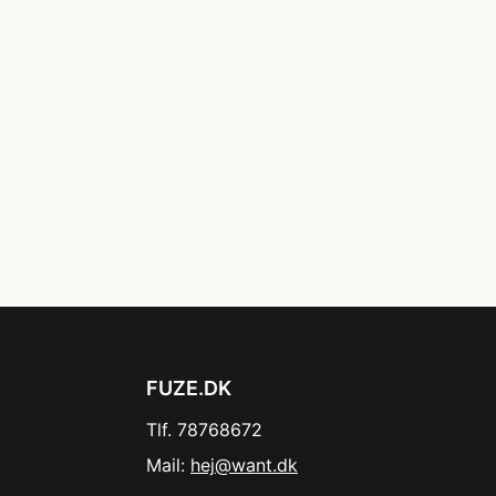
FUZE.DK
Tlf. 78768672
Mail:
hej@want.dk